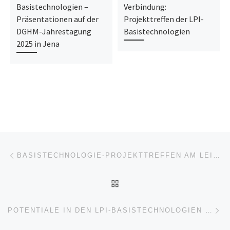
Basistechnologien –
Verbindung:
Präsentationen auf der
Projekttreffen der LPI-
DGHM-Jahrestagung
Basistechnologien
2025 in Jena
Beitragsnavigation
Vorheriger Beitrag
BASISTECHNOLOGIE-PROJEKTTREFFEN AM LEIBNIZ-HKI
ZURÜCK ZUR BEITRAGSL
Nä
POTENTIALE IN DEN LPI-BASISTECHNOLOGIEN – PRÄSENTATIONEN AUF DER DGHM-JAHRESTAGUNG 2025 IN JENA