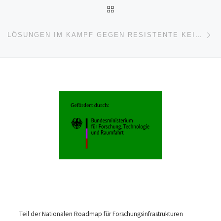
Beitragsnavigation
ZURÜCK ZUR BEITRAGSL
Nä
LÖSUNGEN IM KAMPF GEGEN RESISTENTE KEIME: BUND INVESTIERT IN NEUES LEIBNIZ-FORSCHUNGSZENTRUM
Teil der Nationalen Roadmap für Forschungsinfrastrukturen