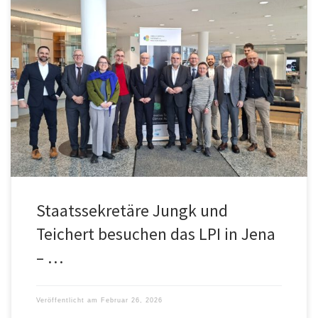
Eine gemeinsame Delegation des Bundesministeriums für
Forschung, Technologie und Raumfahrt (BMFTR) sowie des
Thüringer Ministeriums für Bildung, Wissenschaft und Kultur
(TMBWK), unter Leitung der Staatssekretäre Dr. Rolf-Dieter Jungk
und Prof. Dr. Steffen Teichert, besuchte das LPI am 16. Februar
2026 in Jena. Neben den neuesten Entwicklungen und Strategien
des LPI beschäftigte sich das Treffen mit den Perspektiven des LPI
und der Hightech-Agenda Deutschland.
Staatssekretäre Jungk und
Teichert besuchen das LPI in Jena
– …
Veröffentlicht am
Februar 26, 2026