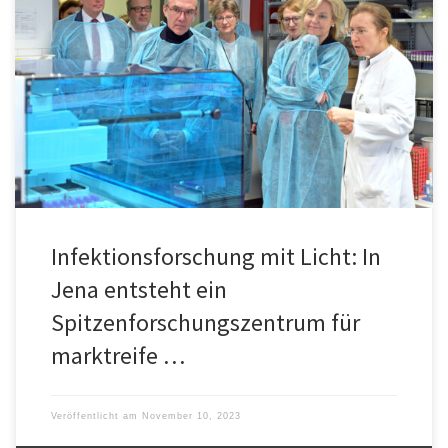
BMBF-Staatssekretärin Prof. Sabine Döring und Thüringer
Wirtschaftsminister Wolfgang Tiefensee besuchten am 07.
November 2023 das Leibniz-Zentrum für Photonik in der
Infektionsforschung.
Infektionsforschung mit Licht: In
Jena entsteht ein
Spitzenforschungszentrum für
marktreife …
Veröffentlicht am
November 10, 2023