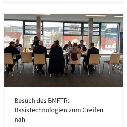
Ministerialdirigent Beyer, Unterabteilungsleiter der
Schlüsseltechnologien am BMFTR, besuchte Ende November das
LPI Jena und erhielt dabei Demonstrationen und hautnahen
Einblick in ausgewählte LPI Basistechnologien. Vertreter:innen der
Konsortialpartner verdeutlichten den Fortschritt und Bedarf des LPI
Jena.
Besuch des BMFTR:
Basistechnologien zum Greifen
nah