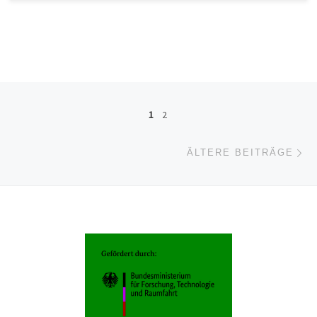
Beitragsnavigation
1
2
Äl
ÄLTERE BEITRÄGE