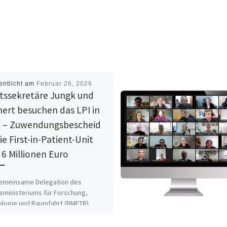
entlicht am
Februar 26, 2026
tssekretäre Jungk und
hert besuchen das LPI in
 – Zuwendungsbescheid
ie First-in-Patient-Unit
 6 Millionen Euro
gemeinsame Delegation des
ministeriums für Forschung,
logie und Raumfahrt (BMFTR)
des Thüringer Ministeriums für
g, Wissenschaft und Kultur