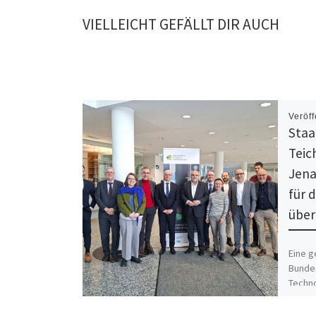
VIELLEICHT GEFÄLLT DIR AUCH
Veröff
Staa
Teic
Jena
für d
über
Eine 
Bundes
Techno
sowie 
Bildun